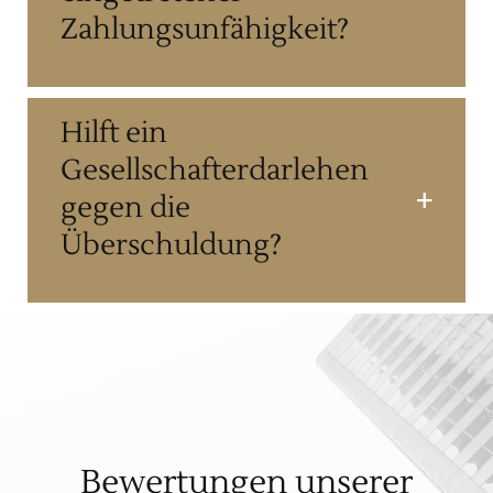
Zahlungsunfähigkeit?
Hilft ein
Gesellschafterdarlehen
gegen die
Überschuldung?
Bewertungen unserer