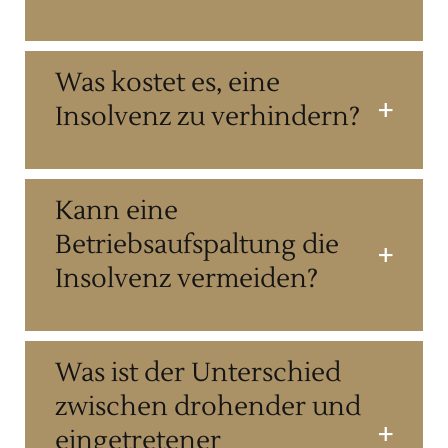
Was kostet es, eine
Insolvenz zu verhindern?
Kann eine
Betriebsaufspaltung die
Insolvenz vermeiden?
Was ist der Unterschied
zwischen drohender und
eingetretener