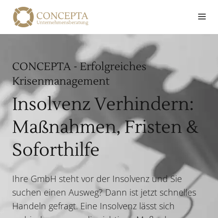
Zum
Me
Inhalt
springen
CONCEPTA - Erfolgreiches
Krisenmanagement
Insolvenz Verhindern:
Maßnahmen, Fristen &
Soforthilfe
Ihre GmbH steht vor der Insolvenz und Sie
suchen einen Ausweg? Dann ist jetzt schnelles
Handeln gefragt. Eine Insolvenz lässt sich