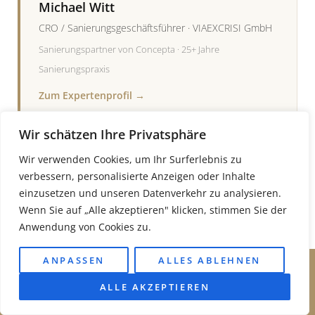
Michael Witt
CRO / Sanierungsgeschäftsführer · VIAEXCRISI GmbH
Sanierungspartner von Concepta · 25+ Jahre
Sanierungspraxis
Zum Expertenprofil →
Wir schätzen Ihre Privatsphäre
Wir verwenden Cookies, um Ihr Surferlebnis zu
verbessern, personalisierte Anzeigen oder Inhalte
einzusetzen und unseren Datenverkehr zu analysieren.
Wenn Sie auf „Alle akzeptieren" klicken, stimmen Sie der
FACHLICH GEPRÜFT VON
Anwendung von Cookies zu.
Dirk Neubauer
Krisenmanager &
ANPASSEN
ALLES ABLEHNEN
Kostenlose Erstberatung
Sanierungsgeschäftsführer · CONCEPTA
Telefon: +49 221 9865 8875
Unternehmensberatung Köln · über 25
ALLE AKZEPTIEREN
Jahre Erfahrung · Stand: Juni 2026