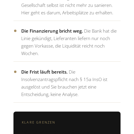
Gesellschaft selbst ist nicht mehr zu sanieren.
Hier geht es darum, Arbeitsplätze zu erhalten.
Die Finanzierung bricht weg.
Die Bank hat die
Linie gekündigt, Lieferanten liefern nur noch
gegen Vorkasse, die Liquidität reicht noch
Wochen.
Die Frist läuft bereits.
Die
Insolvenzantragspflicht nach § 15a InsO ist
ausgelöst und Sie brauchen jetzt eine
Entscheidung, keine Analyse.
KLARE GRENZEN
Wofür wir nicht zuständig sind