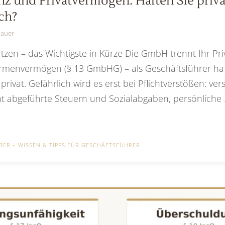
 und Privatvermögen: Haften Sie priva
ch?
bauer
tzen – das Wichtigste in Kürze Die GmbH trennt Ihr Pr
irmenvermögen (§ 13 GmbHG) – als Geschäftsführer haf
rivat. Gefährlich wird es erst bei Pflichtverstößen: ver
ht abgeführte Steuern und Sozialabgaben, persönliche
ER – WISSEN & TIPPS FÜR GESCHÄFTSFÜHRER