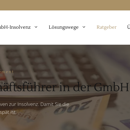
bH-Insolvenz
Lösungswege
Ratgeber
Ü
ement
häftsführer in der GmbH
ven zur Insolvenz. Damit Sie die
pät ist.