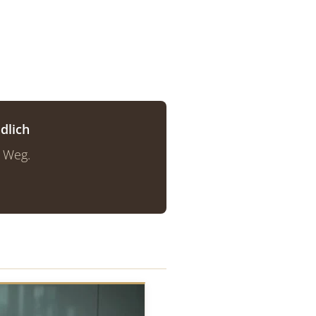
dlich
n Weg.