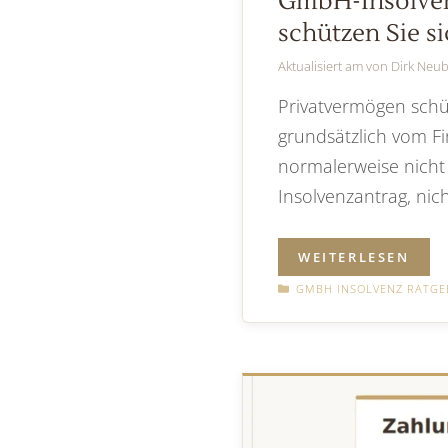
GmbH-Insolvenz
schützen Sie si
Aktualisiert am
von
Dirk Neu
Privatvermögen schü
grundsätzlich vom F
normalerweise nicht p
Insolvenzantrag, nic
WEITERLESEN
KATEGORIEN
GMBH INSOLVENZ RATGEB