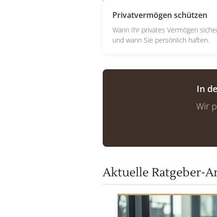
Privatvermögen schützen
Wann Ihr privates Vermögen sicher
und wann Sie persönlich haften.
In d
Wir p
Aktuelle Ratgeber-Ar