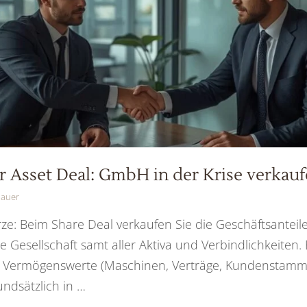
r Asset Deal: GmbH in der Krise verkau
bauer
rze: Beim Share Deal verkaufen Sie die Geschäftsantei
 Gesellschaft samt aller Aktiva und Verbindlichkeiten.
 Vermögenswerte (Maschinen, Verträge, Kundenstamm)
ndsätzlich in …