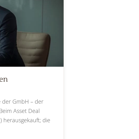
fen
le der GmbH – der
 Beim Asset Deal
 herausgekauft; die