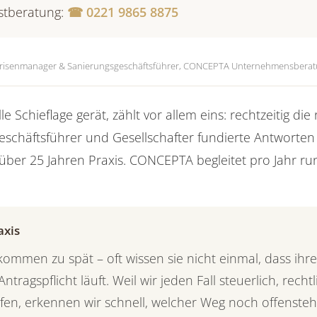
rstberatung:
☎ 0221 9865 8875
risenmanager & Sanierungsgeschäftsführer, CONCEPTA Unternehmensberat
 Schieflage gerät, zählt vor allem eins: rechtzeitig die 
schäftsführer und Gesellschafter fundierte Antworten 
 über 25 Jahren Praxis. CONCEPTA begleitet pro Jahr 
axis
mmen zu spät – oft wissen sie nicht einmal, dass ihr
ntragspflicht läuft. Weil wir jeden Fall steuerlich, recht
üfen, erkennen wir schnell, welcher Weg noch offensteht