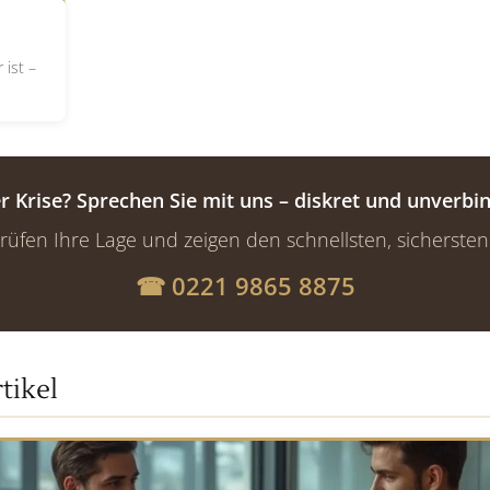
 ist –
er Krise? Sprechen Sie mit uns – diskret und unverbin
rüfen Ihre Lage und zeigen den schnellsten, sicherste
☎ 0221 9865 8875
tikel