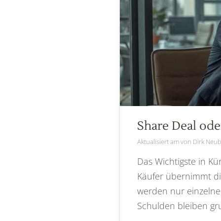
Share Deal ode
Aktualisiert am
von
Dirk Neu
Das Wichtigste in Kü
Käufer übernimmt die
werden nur einzelne
Schulden bleiben gru