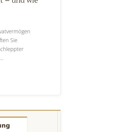
t – und wie
ivatvermögen
ten Sie
schleppter
 …