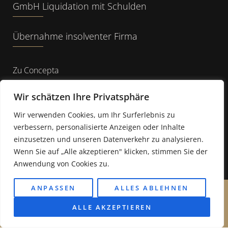
GmbH Liquidation mit Schulden
Übernahme insolventer Firma
Zu Concepta
FAQ
Wir schätzen Ihre Privatsphäre
Wir verwenden Cookies, um Ihr Surferlebnis zu
Über Concepta
verbessern, personalisierte Anzeigen oder Inhalte
einzusetzen und unseren Datenverkehr zu analysieren.
Kontakt
Wenn Sie auf „Alle akzeptieren" klicken, stimmen Sie der
Anwendung von Cookies zu.
Fakten
ANPASSEN
ALLES ABLEHNEN
Kostenlose Erstberatung
Telefon: +49 221 9865 8875
ALLE AKZEPTIEREN
© 2026 CONCEPTA
Cookie Einstellungen
-
Datenschutz
-
Impressum