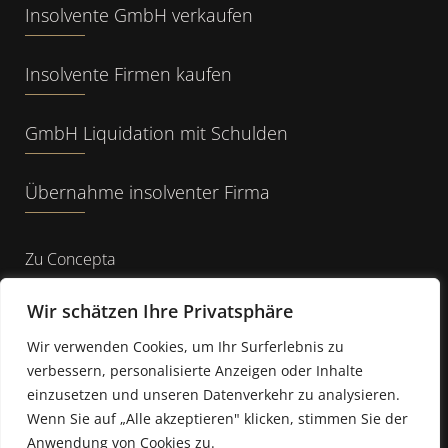
Insolvente GmbH verkaufen
Insolvente Firmen kaufen
GmbH Liquidation mit Schulden
Übernahme insolventer Firma
Zu Concepta
FAQ
Wir schätzen Ihre Privatsphäre
Wir verwenden Cookies, um Ihr Surferlebnis zu
Über Concepta
verbessern, personalisierte Anzeigen oder Inhalte
einzusetzen und unseren Datenverkehr zu analysieren.
Kontakt
Wenn Sie auf „Alle akzeptieren" klicken, stimmen Sie der
Anwendung von Cookies zu.